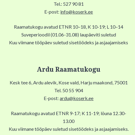
Tel.: 527 90 81
E-post:
info@koserk.ee
Raamatukogu avatud ETNR 10–18, K 10-19; L 10–14
Suveperioodil (01.06-31.08) laupäeviti suletud
Kuu viimane tööpäev suletud sisetöödeks ja asjaajamiseks
Ardu Raamatukogu
Kesk tee 6, Ardu alevik, Kose vald, Harju maakond, 75001
Tel. 50 55 904
E-post:
ardu@koserk.ee
Raamatukogu avatud ETNR 9-17; K 11-19; lõuna 12.30-
13.00
Kuu viimane tööpäev suletud sisetöödeks ja asjaajamiseks.