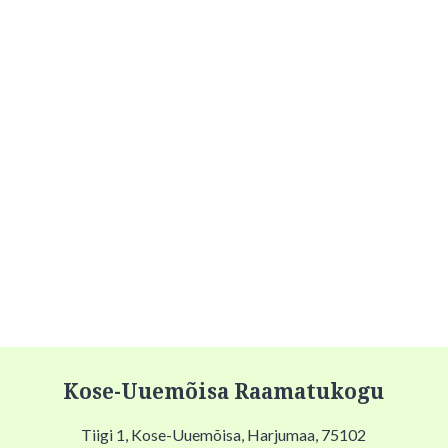
Kose-Uuemõisa Raamatukogu
Tiigi 1, Kose-Uuemõisa, Harjumaa, 75102