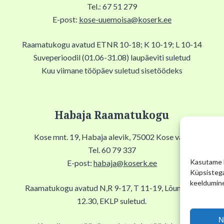
Tel.: 67 51 279
E-post:
kose-uuemoisa@koserk.ee
Raamatukogu avatud ETNR 10-18; K 10-19; L 10-14
Suveperioodil (01.06-31.08) laupäeviti suletud
Kuu viimane tööpäev suletud sisetöödeks
Habaja Raamatukogu
Kose mnt. 19, Habaja alevik, 75002 Kose vald
Tel. 60 79 337
Kasutame k
E-post:
habaja@koserk.ee
Küpsistega
keeldumine
Raamatukogu avatud N,R 9-17, T 11-19, Lõuna 12-
12.30, EKLP suletud.
N