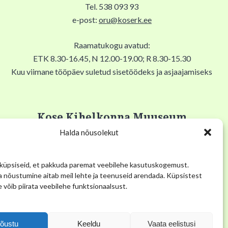
Tel. 538 093 93
e-post:
oru@koserk.ee
Raamatukogu avatud:
ETK 8.30-16.45, N 12.00-19.00; R 8.30-15.30
Kuu viimane tööpäev suletud sisetöödeks ja asjaajamiseks
Kose Kihelkonna Muuseum
Halda nõusolekut
Pikk tn 12, Kose alevik, 75101, Kose Gümnaasiumi keldris
Tel. 53 034 304
üpsiseid, et pakkuda paremat veebilehe kasutuskogemust.
E-post:
muuseum@kose.ee
 nõustumine aitab meil lehte ja teenuseid arendada. Küpsistest
 võib piirata veebilehe funktsionaalsust.
Muuseum avatud E 12.00-16.00, K 14.00-19.00
Juuni-august avatud kokkuleppel
õustu
Keeldu
Vaata eelistusi