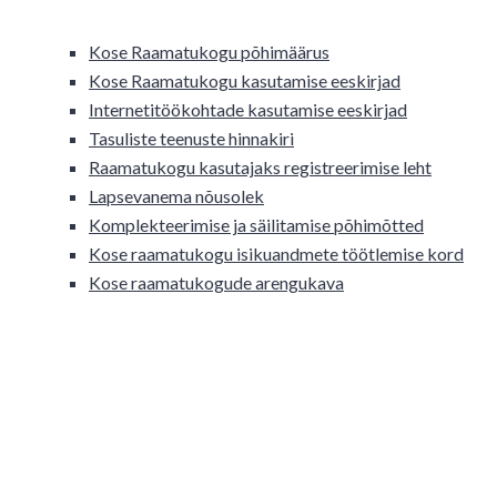
Kose Raamatukogu põhimäärus
Kose Raamatukogu kasutamise eeskirjad
Internetitöökohtade kasutamise eeskirjad
Tasuliste teenuste hinnakiri
Raamatukogu kasutajaks registreerimise leht
Lapsevanema nõusolek
Komplekteerimise ja säilitamise põhimõtted
Kose raamatukogu isikuandmete töötlemise kord
Kose raamatukogude arengukava