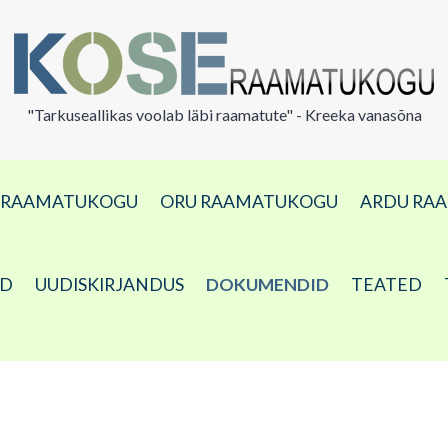
"Tarkuseallikas voolab läbi raamatute" - Kreeka vanasõna
A RAAMATUKOGU
ORU RAAMATUKOGU
ARDU RA
ED
UUDISKIRJANDUS
DOKUMENDID
TEATED