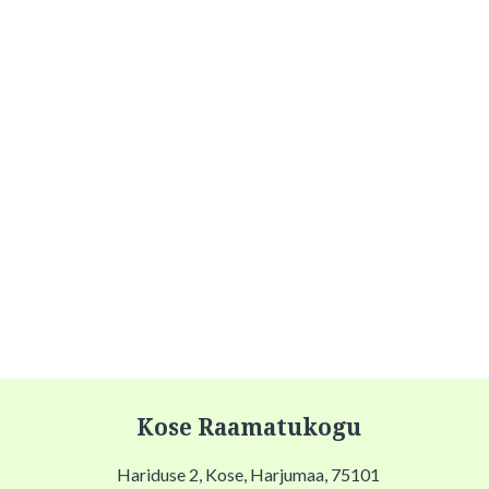
Kose Raamatukogu
Hariduse 2, Kose, Harjumaa, 75101