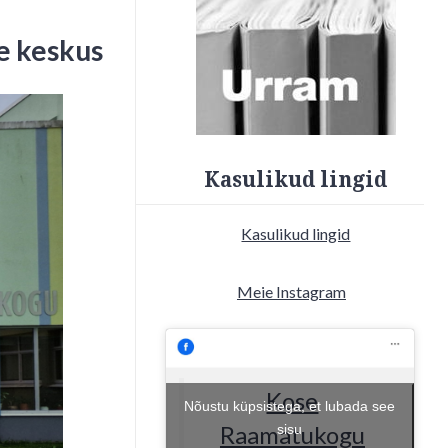
e keskus
Kasulikud lingid
Kasulikud lingid
Meie Instagram
Kose
Nõustu küpsistega, et lubada see
Raamatukogu
sisu