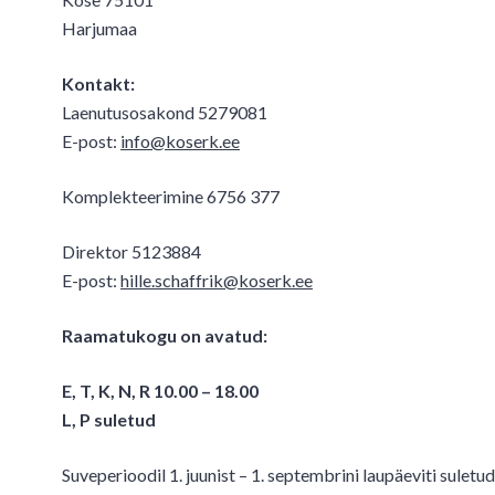
Harjumaa
Kontakt:
Laenutusosakond 5279081
E-post:
info@koserk.ee
Komplekteerimine 6756 377
Direktor 5123884
E-post:
hille.schaffrik@koserk.ee
Raamatukogu on avatud:
E, T, K, N, R 10.00 – 18.00
L, P suletud
Suveperioodil 1. juunist – 1. septembrini laupäeviti suletud