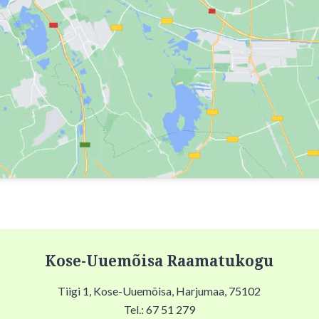
Kose-Uuemõisa Raamatukogu
Tiigi 1, Kose-Uuemõisa, Harjumaa, 75102
Tel.: 67 51 279