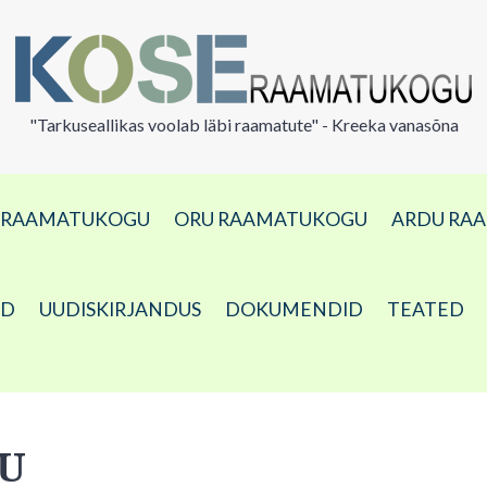
"Tarkuseallikas voolab läbi raamatute" - Kreeka vanasõna
A RAAMATUKOGU
ORU RAAMATUKOGU
ARDU RA
ED
UUDISKIRJANDUS
DOKUMENDID
TEATED
U