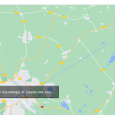
 küpsistega, et lubada see sisu