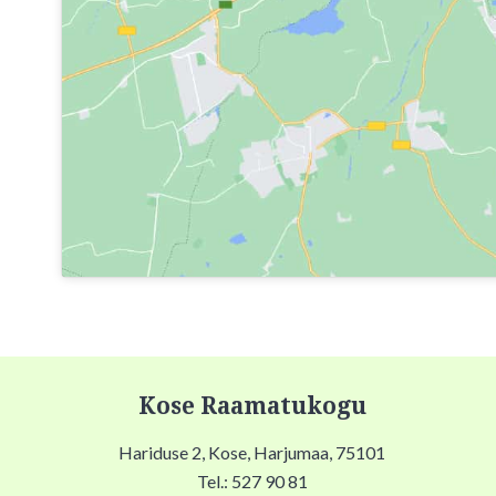
Kose Raamatukogu
Hariduse 2, Kose, Harjumaa, 75101
Tel.: 527 90 81