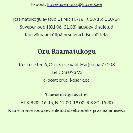
E-post:
kose-uuemoisa@koserk.ee
Raamatukogu avatud ETNR 10-18; K 10-19; L 10-14
Suveperioodil (01.06-31.08) laupäeviti suletud
Kuu viimane tööpäev suletud sisetöödeks
Oru Raamatukogu
Keskuse tee 6, Oru, Kose vald, Harjumaa 75103
Tel. 538 093 93
e-post:
oru@koserk.ee
Raamatukogu avatud:
ETK 8.30-16.45, N 12.00-19.00; R 8.30-15.30
Kuu viimane tööpäev suletud sisetöödeks ja asjaajamiseks