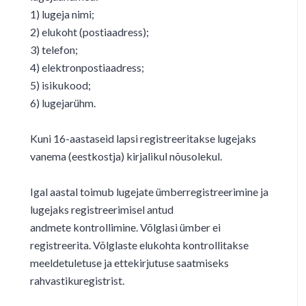
1) lugeja nimi;
2) elukoht (postiaadress);
3) telefon;
4) elektronpostiaadress;
5) isikukood;
6) lugejarühm.
Kuni 16-aastaseid lapsi registreeritakse lugejaks
vanema (eestkostja) kirjalikul nõusolekul.
Igal aastal toimub lugejate ümberregistreerimine ja
lugejaks registreerimisel antud
andmete kontrollimine. Võlglasi ümber ei
registreerita. Võlglaste elukohta kontrollitakse
meeldetuletuse ja ettekirjutuse saatmiseks
rahvastikuregistrist.