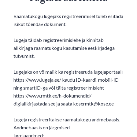
Raamatukogu lugejaks registreerimisel tuleb esitada
isikut tõendav dokument.
Lugeja täidab registreerimislehe ja kinnitab
allkirjaga raamatukogu kasutamise eeskirjadega
tutvumist.
Lugejaks on võimalik ka registreeruda lugejaportaali
https://www.lugeja.ee/
kaudu ID-kaardi, mobiil-ID
ning smartID-ga või täita registreerimisleht
https://www.rmtk.ee/h-dokumendid/
,
digiallkirjastada see ja saata kosermtk@kose.ee
Lugeja registreeritakse raamatukogu andmebaasis.
Andmebaasis on järgmised
lugejaandmed: