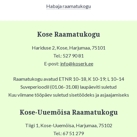
Habaja raamatukogu
Kose Raamatukogu
Hariduse 2, Kose, Harjumaa, 75101
Tel.: 527 90 81
E-post:
info@koserk.ee
Raamatukogu avatud ETNR 10–18, K 10-19; L 10–14
Suveperioodil (01.06-31.08) laupäeviti suletud
Kuu viimane tööpäev suletud sisetöödeks ja asjaajamiseks
Kose-Uuemõisa Raamatukogu
Tiigi 1, Kose-Uuemõisa, Harjumaa, 75102
Tel.: 67 51 279