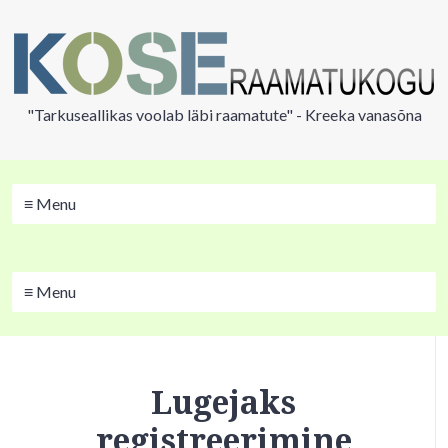
"Tarkuseallikas voolab läbi raamatute" - Kreeka vanasõna
≡ Menu
≡ Menu
Lugejaks
registreerimine