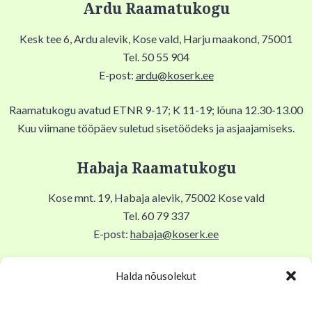
Ardu Raamatukogu
Kesk tee 6, Ardu alevik, Kose vald, Harju maakond, 75001
Tel. 50 55 904
E-post:
ardu@koserk.ee
Raamatukogu avatud ETNR 9-17; K 11-19; lõuna 12.30-13.00
Kuu viimane tööpäev suletud sisetöödeks ja asjaajamiseks.
Habaja Raamatukogu
Kose mnt. 19, Habaja alevik, 75002 Kose vald
Tel. 60 79 337
E-post:
habaja@koserk.ee
Raamatukogu avatud N,R 9-17, T 11-19, Lõuna 12-12.30,
Halda nõusolekut
EKLP suletud.