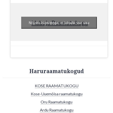
Habaja Raamatukogu
Nõustu küpsistega, et lubada see sisu
Haruraamatukogud
KOSE RAAMATUKOGU
Kose-Uuemõisa raamatukogu
Oru Raamatukogu
Ardu Raamatukogu