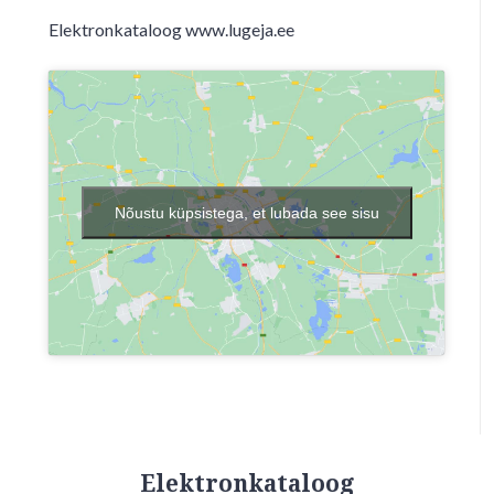
Elektronkataloog www.lugeja.ee
Nõustu küpsistega, et lubada see sisu
Elektronkataloog