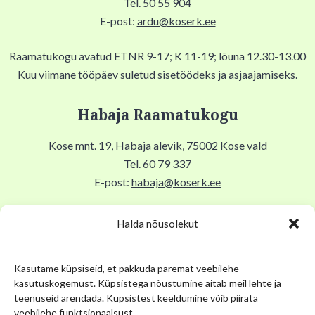
Tel. 50 55 904
E-post:
ardu@koserk.ee
Raamatukogu avatud ETNR 9-17; K 11-19; lõuna 12.30-13.00
Kuu viimane tööpäev suletud sisetöödeks ja asjaajamiseks.
Habaja Raamatukogu
Kose mnt. 19, Habaja alevik, 75002 Kose vald
Tel. 60 79 337
E-post:
habaja@koserk.ee
Raamatukogu avatud N,R 9-17, T 11-19, Lõuna 12-12.30,
Halda nõusolekut
EKLP suletud.
Kasutame küpsiseid, et pakkuda paremat veebilehe
Kuu viimane tööpäev suletud sisetöödeks ja asjaajamiseks.
kasutuskogemust. Küpsistega nõustumine aitab meil lehte ja
teenuseid arendada. Küpsistest keeldumine võib piirata
Kose Kihelkonna Muuseum
veebilehe funktsionaalsust.