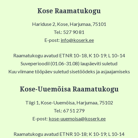
Kose Raamatukogu
Hariduse 2, Kose, Harjumaa, 75101
Tel.: 527 90 81
E-post:
info@koserk.ee
Raamatukogu avatud ETNR 10–18, K 10-19; L 10–14
Suveperioodil (01.06-31.08) laupäeviti suletud
Kuu viimane tööpäev suletud sisetöödeks ja asjaajamiseks
Kose-Uuemõisa Raamatukogu
Tiigi 1, Kose-Uuemõisa, Harjumaa, 75102
Tel.: 67 51 279
E-post:
kose-uuemoisa@koserk.ee
Raamatukogu avatud ETNR 10-18; K 10-19; L 10-14