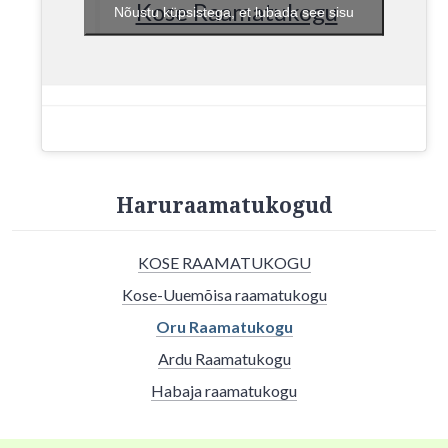
Kose Raamatukogu
Nõustu küpsistega, et lubada see sisu
Haruraamatukogud
KOSE RAAMATUKOGU
Kose-Uuemõisa raamatukogu
Oru Raamatukogu
Ardu Raamatukogu
Habaja raamatukogu