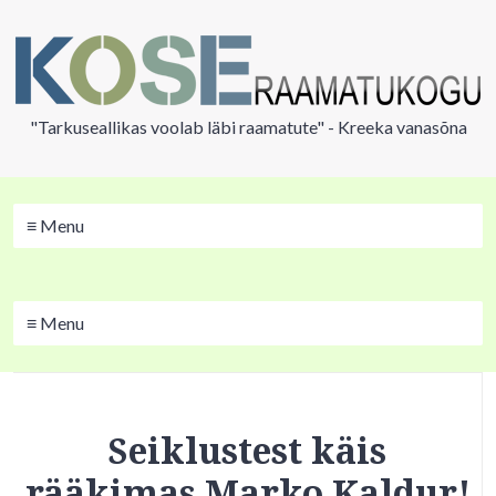
"Tarkuseallikas voolab läbi raamatute" - Kreeka vanasõna
≡ Menu
≡ Menu
Seiklustest käis
rääkimas Marko Kaldur!