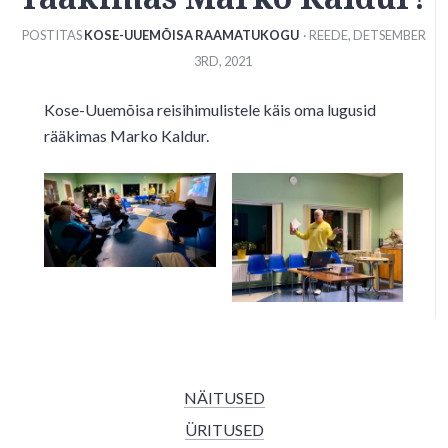
POSTITAS
KOSE-UUEMÕISA RAAMATUKOGU
· REEDE
,
DETSEMBER
3
RD
,
2021
Kose-Uuemõisa reisihimulistele käis oma lugusid
rääkimas Marko Kaldur.
NÄITUSED
ÜRITUSED