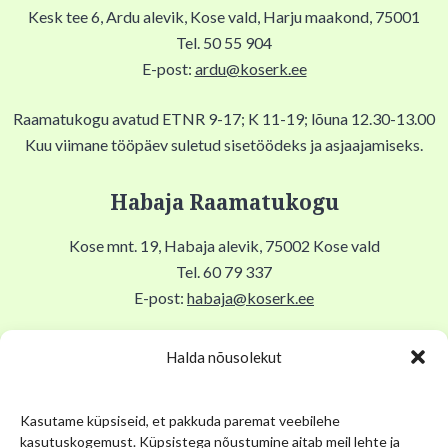
Kesk tee 6, Ardu alevik, Kose vald, Harju maakond, 75001
Tel. 50 55 904
E-post:
ardu@koserk.ee
Raamatukogu avatud ETNR 9-17; K 11-19; lõuna 12.30-13.00
Kuu viimane tööpäev suletud sisetöödeks ja asjaajamiseks.
Habaja Raamatukogu
Kose mnt. 19, Habaja alevik, 75002 Kose vald
Tel. 60 79 337
E-post:
habaja@koserk.ee
Raamatukogu avatud N,R 9-17, T 11-19, Lõuna 12-12.30,
Halda nõusolekut
EKLP suletud.
Kasutame küpsiseid, et pakkuda paremat veebilehe
Kuu viimane tööpäev suletud sisetöödeks ja asjaajamiseks.
kasutuskogemust. Küpsistega nõustumine aitab meil lehte ja