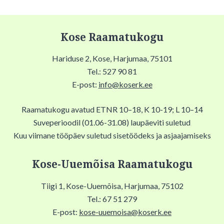
Kose Raamatukogu
Hariduse 2, Kose, Harjumaa, 75101
Tel.: 527 90 81
E-post:
info@koserk.ee
Raamatukogu avatud ETNR 10–18, K 10-19; L 10–14
Suveperioodil (01.06-31.08) laupäeviti suletud
Kuu viimane tööpäev suletud sisetöödeks ja asjaajamiseks
Kose-Uuemõisa Raamatukogu
Tiigi 1, Kose-Uuemõisa, Harjumaa, 75102
Tel.: 67 51 279
E-post:
kose-uuemoisa@koserk.ee