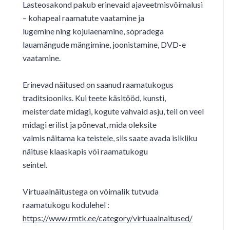
Lasteosakond pakub erinevaid ajaveetmisvõimalusi
– kohapeal raamatute vaatamine ja
lugemine ning kojulaenamine, sõpradega
lauamängude mängimine, joonistamine, DVD-e
vaatamine.
Erinevad näitused on saanud raamatukogus
traditsiooniks. Kui teete käsitööd, kunsti,
meisterdate midagi, kogute vahvaid asju, teil on veel
midagi erilist ja põnevat, mida oleksite
valmis näitama ka teistele, siis saate avada isikliku
näituse klaaskapis või raamatukogu
seintel.
Virtuaalnäitustega on võimalik tutvuda
raamatukogu kodulehel :
https://www.rmtk.ee/category/virtuaalnaitused/