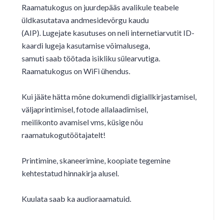
Raamatukogus on juurdepääs avalikule teabele
üldkasutatava andmesidevõrgu kaudu
(AIP). Lugejate kasutuses on neli internetiarvutit ID-
kaardi lugeja kasutamise võimalusega,
samuti saab töötada isikliku sülearvutiga.
Raamatukogus on WiFi ühendus.
Kui jääte hätta mõne dokumendi digiallkirjastamisel,
väljaprintimisel, fotode allalaadimisel,
meilikonto avamisel vms, küsige nõu
raamatukogutöötajatelt!
Printimine, skaneerimine, koopiate tegemine
kehtestatud hinnakirja alusel.
Kuulata saab ka audioraamatuid.