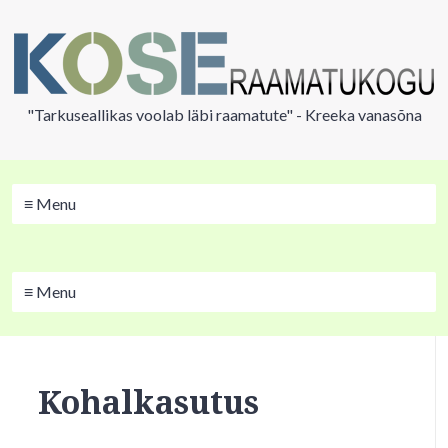
"Tarkuseallikas voolab läbi raamatute" - Kreeka vanasõna
≡ Menu
≡ Menu
Kohalkasutus