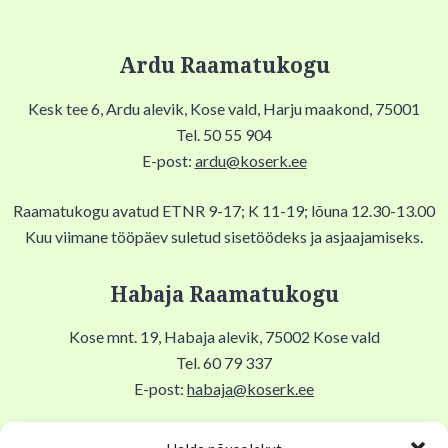
Ardu Raamatukogu
Kesk tee 6, Ardu alevik, Kose vald, Harju maakond, 75001
Tel. 50 55 904
E-post:
ardu@koserk.ee
Raamatukogu avatud ETNR 9-17; K 11-19; lõuna 12.30-13.00
Kuu viimane tööpäev suletud sisetöödeks ja asjaajamiseks.
Habaja Raamatukogu
Kose mnt. 19, Habaja alevik, 75002 Kose vald
Tel. 60 79 337
E-post:
habaja@koserk.ee
Raamatukogu avatud N,R 9-17, T 11-19, Lõuna 12-12.30,