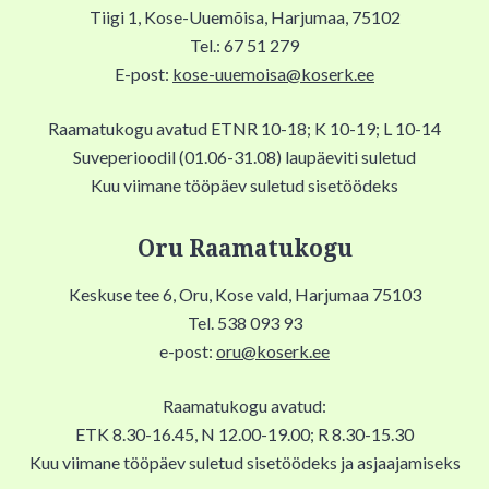
Tiigi 1, Kose-Uuemõisa, Harjumaa, 75102
Tel.: 67 51 279
E-post:
kose-uuemoisa@koserk.ee
Raamatukogu avatud ETNR 10-18; K 10-19; L 10-14
Suveperioodil (01.06-31.08) laupäeviti suletud
Kuu viimane tööpäev suletud sisetöödeks
Oru Raamatukogu
Keskuse tee 6, Oru, Kose vald, Harjumaa 75103
Tel. 538 093 93
e-post:
oru@koserk.ee
Raamatukogu avatud:
ETK 8.30-16.45, N 12.00-19.00; R 8.30-15.30
Kuu viimane tööpäev suletud sisetöödeks ja asjaajamiseks