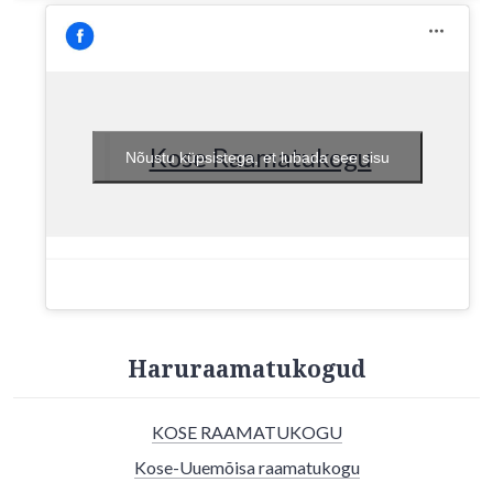
Kose Raamatukogu
Nõustu küpsistega, et lubada see sisu
Haruraamatukogud
KOSE RAAMATUKOGU
Kose-Uuemõisa raamatukogu