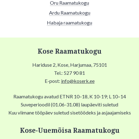
Oru Raamatukogu
Ardu Raamatukogu
Habaja raamatukogu
Kose Raamatukogu
Hariduse 2, Kose, Harjumaa, 75101
Tel.: 527 90 81
E-post:
info@koserk.ee
Raamatukogu avatud ETNR 10–18, K 10-19; L 10–14
Suveperioodil (01.06-31.08) laupäeviti suletud
Kuu viimane tööpäev suletud sisetöödeks ja asjaajamiseks
Kose-Uuemõisa Raamatukogu