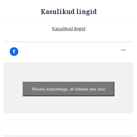
Kasulikud lingid
Kasulikud lingid
Nõustu küpsistega, et lubada see sisu