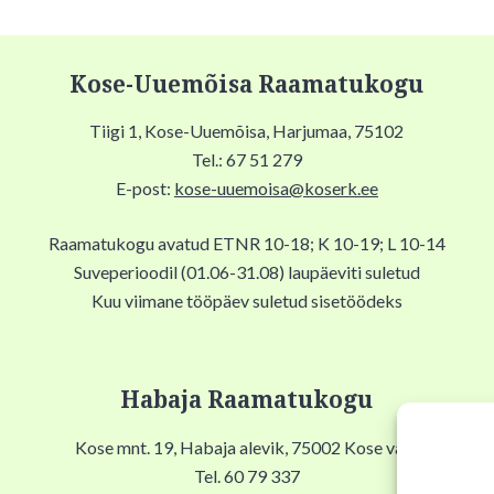
Kose-Uuemõisa Raamatukogu
Tiigi 1, Kose-Uuemõisa, Harjumaa, 75102
Tel.: 67 51 279
E-post:
kose-uuemoisa@koserk.ee
Raamatukogu avatud ETNR 10-18; K 10-19; L 10-14
Suveperioodil (01.06-31.08) laupäeviti suletud
Kuu viimane tööpäev suletud sisetöödeks
Habaja Raamatukogu
Kose mnt. 19, Habaja alevik, 75002 Kose vald
Tel. 60 79 337