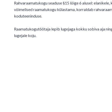
Rahvaraamatukogu seaduse §15 lõige 6 alusel: elanikele, ke
võimelised raamatukogu külastama, korraldab rahvaraam
koduteeninduse.
Raamatukogutöötaja lepib lugejaga kokku sobiva aja nin
lugejale koju.