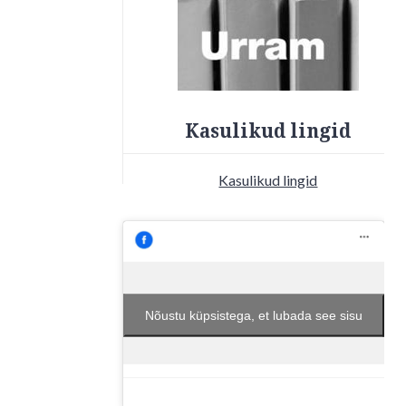
Kasulikud lingid
Kasulikud lingid
Nõustu küpsistega, et lubada see sisu