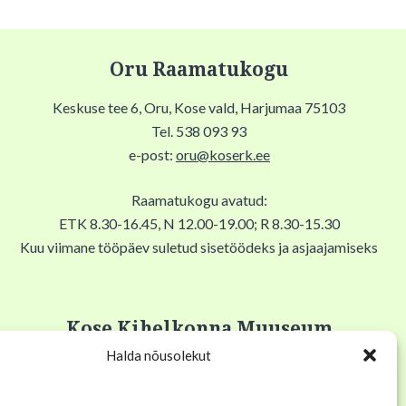
Oru Raamatukogu
Keskuse tee 6, Oru, Kose vald, Harjumaa 75103
Tel. 538 093 93
e-post:
oru@koserk.ee
Raamatukogu avatud:
ETK 8.30-16.45, N 12.00-19.00; R 8.30-15.30
Kuu viimane tööpäev suletud sisetöödeks ja asjaajamiseks
Kose Kihelkonna Muuseum
Halda nõusolekut
Pikk tn 12, Kose alevik, 75101, Kose Gümnaasiumi keldris
Tel. 53 034 304