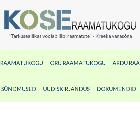
"Tarkuseallikas voolab läbi raamatute" - Kreeka vanasõna
A RAAMATUKOGU
ORU RAAMATUKOGU
ARDU RA
SÜNDMUSED
UUDISKIRJANDUS
DOKUMENDID