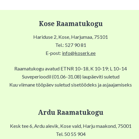
Kose Raamatukogu
Hariduse 2, Kose, Harjumaa, 75101
Tel.: 527 90 81
E-post:
info@koserk.ee
Raamatukogu avatud ETNR 10–18, K 10-19; L 10–14
Suveperioodil (01.06-31.08) laupäeviti suletud
Kuu viimane tööpäev suletud sisetöödeks ja asjaajamiseks
Ardu Raamatukogu
Kesk tee 6, Ardu alevik, Kose vald, Harju maakond, 75001
Tel. 50 55 904