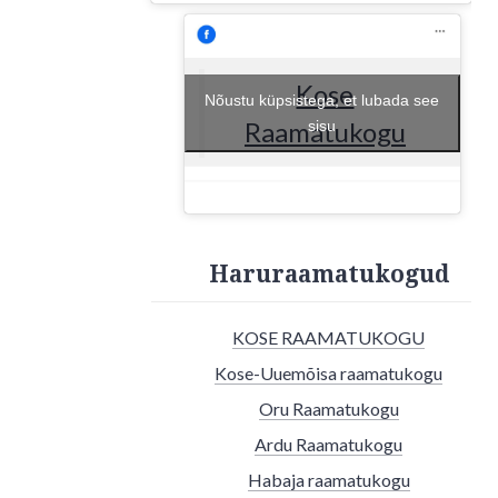
Kose
Nõustu küpsistega, et lubada see
Raamatukogu
sisu
Haruraamatukogud
KOSE RAAMATUKOGU
Kose-Uuemõisa raamatukogu
Oru Raamatukogu
Ardu Raamatukogu
Habaja raamatukogu