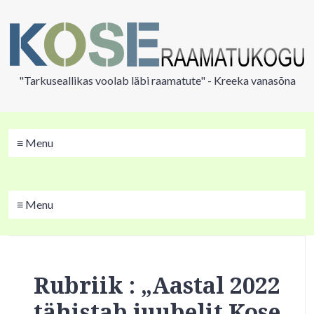
"Tarkuseallikas voolab läbi raamatute" - Kreeka vanasõna
≡ Menu
≡ Menu
Rubriik : „Aastal 2022
tähistab juubelit Kose