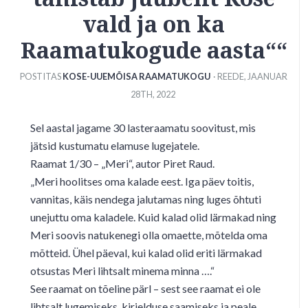
vald ja on ka
Raamatukogude aasta““
POSTITAS
KOSE-UUEMÕISA RAAMATUKOGU
· REEDE
,
JAANUAR
28
TH
,
2022
Sel aastal jagame 30 lasteraamatu soovitust, mis
jätsid kustumatu elamuse lugejatele.
Raamat 1/30 – „Meri“, autor Piret Raud.
„Meri hoolitses oma kalade eest. Iga päev toitis,
vannitas, käis nendega jalutamas ning luges õhtuti
unejuttu oma kaladele. Kuid kalad olid lärmakad ning
Meri soovis natukenegi olla omaette, mõtelda oma
mõtteid. Ühel päeval, kui kalad olid eriti lärmakad
otsustas Meri lihtsalt minema minna ….“
See raamat on tõeline pärl – sest see raamat ei ole
lihtsalt lugemiseks, kirjelduse saamiseks ja peale