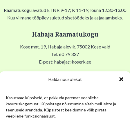
Raamatukogu avatud ETNR 9-17; K 11-19; lõuna 12.30-13.00
Kuu viimane tööpäev suletud sisetöödeks ja asjaajamiseks.
Habaja Raamatukogu
Kose mnt. 19, Habaja alevik, 75002 Kose vald
Tel. 60 79 337
E-post:
habaja@koserk.ee
Raamatukogu avatud N,R 9-17, T 11-19, Lõuna 12-12.30,
Halda nõusolekut
EKLP suletud.
Kasutame küpsiseid, et pakkuda paremat veebilehe
Kuu viimane tööpäev suletud sisetöödeks ja asjaajamiseks.
kasutuskogemust. Küpsistega nõustumine aitab meil lehte ja
teenuseid arendada. Küpsistest keeldumine võib piirata
Kose Kihelkonna Muuseum
veebilehe funktsionaalsust.
Pikk tn 12, Kose alevik, 75101, Kose Gümnaasiumi keldris