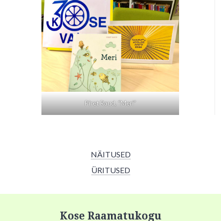
Piret Raud, “Meri”
NÄITUSED
ÜRITUSED
Kose Raamatukogu