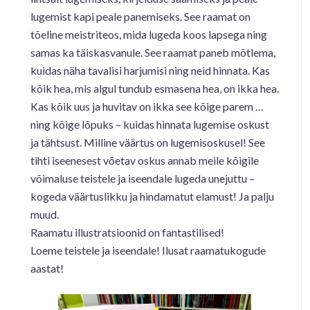
lugemist kapi peale panemiseks. See raamat on
tõeline meistriteos, mida lugeda koos lapsega ning
samas ka täiskasvanule. See raamat paneb mõtlema,
kuidas näha tavalisi harjumisi ning neid hinnata. Kas
kõik hea, mis algul tundub esmasena hea, on ikka hea.
Kas kõik uus ja huvitav on ikka see kõige parem …
ning kõige lõpuks – kuidas hinnata lugemise oskust
ja tähtsust. Milline väärtus on lugemisoskusel! See
tihti iseenesest võetav oskus annab meile kõigile
võimaluse teistele ja iseendale lugeda unejuttu –
kogeda väärtuslikku ja hindamatut elamust! Ja palju
muud.
Raamatu illustratsioonid on fantastilised!
Loeme teistele ja iseendale! Ilusat raamatukogude
aastat!