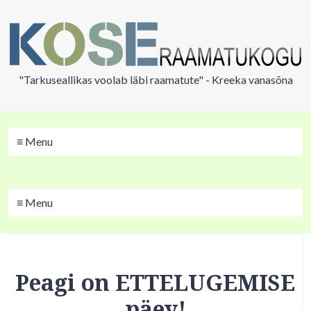
"Tarkuseallikas voolab läbi raamatute" - Kreeka vanasõna
≡ Menu
≡ Menu
Peagi on ETTELUGEMISE
päev!