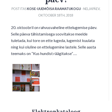
POSTITAS
KOSE-UUEMÕISA RAAMATUKOGU
· NELJAPÄEV
,
OKTOOBER
18
TH
,
2018
20. oktoobril on rahvusvaheline ettelugemise päev.
Selle päeva tähistamisega soovitakse meelde
tuletada, kui tore on ette lugeda, lugemist kuulata
ning kui oluline on ettelugemine lastele. Selle aasta
teemaks on “Kus hundist räägitakse”….
Elektronkataloog