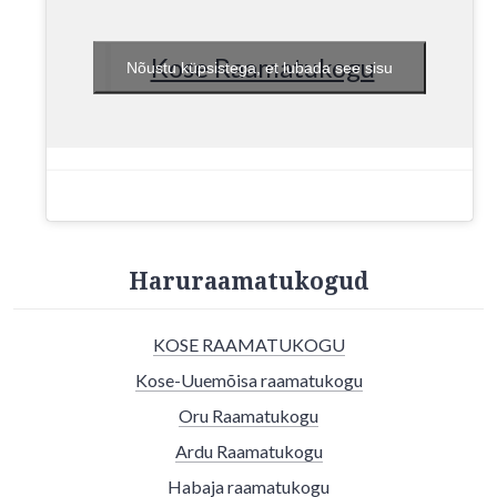
Kose Raamatukogu
Nõustu küpsistega, et lubada see sisu
Haruraamatukogud
KOSE RAAMATUKOGU
Kose-Uuemõisa raamatukogu
Oru Raamatukogu
Ardu Raamatukogu
Habaja raamatukogu