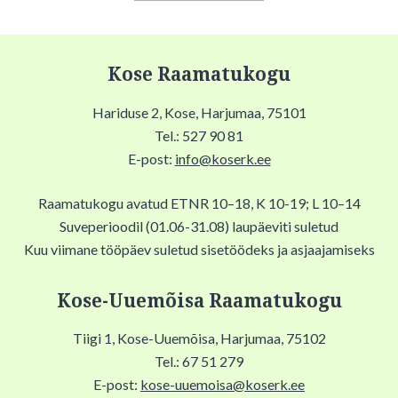
Kose Raamatukogu
Hariduse 2, Kose, Harjumaa, 75101
Tel.: 527 90 81
E-post:
info@koserk.ee
Raamatukogu avatud ETNR 10–18, K 10-19; L 10–14
Suveperioodil (01.06-31.08) laupäeviti suletud
Kuu viimane tööpäev suletud sisetöödeks ja asjaajamiseks
Kose-Uuemõisa Raamatukogu
Tiigi 1, Kose-Uuemõisa, Harjumaa, 75102
Tel.: 67 51 279
E-post:
kose-uuemoisa@koserk.ee