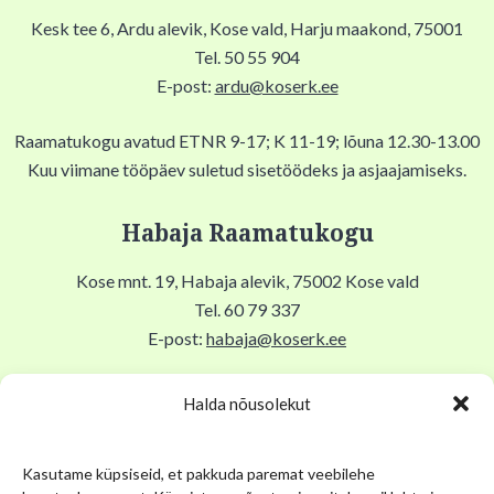
Kesk tee 6, Ardu alevik, Kose vald, Harju maakond, 75001
Tel. 50 55 904
E-post:
ardu@koserk.ee
Raamatukogu avatud ETNR 9-17; K 11-19; lõuna 12.30-13.00
Kuu viimane tööpäev suletud sisetöödeks ja asjaajamiseks.
Habaja Raamatukogu
Kose mnt. 19, Habaja alevik, 75002 Kose vald
Tel. 60 79 337
E-post:
habaja@koserk.ee
Raamatukogu avatud N,R 9-17, T 11-19, Lõuna 12-12.30,
Halda nõusolekut
EKLP suletud.
Kasutame küpsiseid, et pakkuda paremat veebilehe
Kuu viimane tööpäev suletud sisetöödeks ja asjaajamiseks.