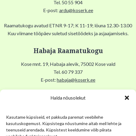
Tel. 50 55 904
E-post:
ardu@koserk.ee
Raamatukogu avatud ETNR 9-17; K 11-19; lõuna 12.30-13.00
Kuu viimane tööpäev suletud sisetöödeks ja asjaajamiseks.
Habaja Raamatukogu
Kose mnt. 19, Habaja alevik, 75002 Kose vald
Tel. 60 79 337
E-post:
habaja@koserk.ee
Raamatukogu avatud N,R 9-17, T 11-19, Lõuna 12-12.30,
Halda nõusolekut
EKLP suletud.
Kasutame küpsiseid, et pakkuda paremat veebilehe
Kuu viimane tööpäev suletud sisetöödeks ja asjaajamiseks.
kasutuskogemust. Küpsistega nõustumine aitab meil lehte ja
teenuseid arendada. Küpsistest keeldumine võib piirata
Kose Kihelkonna Muuseum