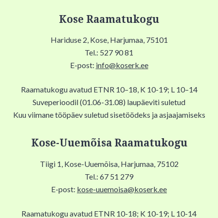
Kose Raamatukogu
Hariduse 2, Kose, Harjumaa, 75101
Tel.: 527 90 81
E-post:
info@koserk.ee
Raamatukogu avatud ETNR 10–18, K 10-19; L 10–14
Suveperioodil (01.06-31.08) laupäeviti suletud
Kuu viimane tööpäev suletud sisetöödeks ja asjaajamiseks
Kose-Uuemõisa Raamatukogu
Tiigi 1, Kose-Uuemõisa, Harjumaa, 75102
Tel.: 67 51 279
E-post:
kose-uuemoisa@koserk.ee
Raamatukogu avatud ETNR 10-18; K 10-19; L 10-14