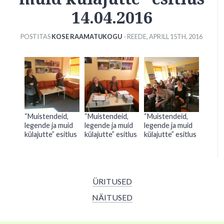
14.04.2016
POSTITAS
KOSE RAAMATUKOGU
· REEDE
,
APRILL
15
TH
,
2016
“Muistendeid,
“Muistendeid,
“Muistendeid,
legende ja muid
legende ja muid
legende ja muid
külajutte” esitlus
külajutte” esitlus
külajutte” esitlus
ÜRITUSED
NÄITUSED