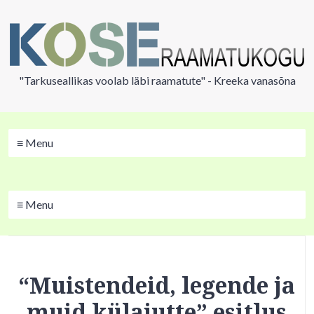
"Tarkuseallikas voolab läbi raamatute" - Kreeka vanasõna
≡ Menu
≡ Menu
“Muistendeid, legende ja
muid külajutte” esitlus