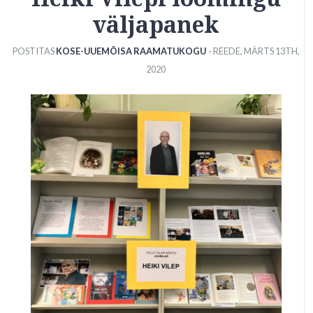
väljapanek
POSTITAS
KOSE-UUEMÕISA RAAMATUKOGU
· REEDE
,
MÄRTS
13
TH
,
2020