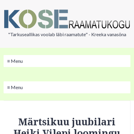
"Tarkuseallikas voolab läbi raamatute" - Kreeka vanasõna
≡ Menu
≡ Menu
Märtsikuu juubilari
Heiki Vilepi loomingu