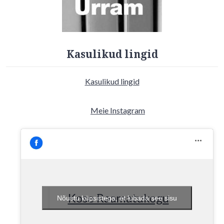
Kasulikud lingid
Kasulikud lingid
Meie Instagram
Kose Raamatukogu
Nõustu küpsistega, et lubada see sisu