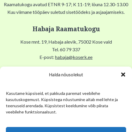
Raamatukogu avatud ETNR 9-17; K 11-19; lõuna 12.30-13.00
Kuu viimane tööpäev suletud sisetöödeks ja asjaajamiseks.
Habaja Raamatukogu
Kose mnt. 19, Habaja alevik, 75002 Kose vald
Tel. 60 79 337
E-post:
habaja@koserk.ee
Raamatukogu avatud N,R 9-17, T 11-19, Lõuna 12-12.30,
Halda nõusolekut
EKLP suletud.
Kasutame küpsiseid, et pakkuda paremat veebilehe
Kuu viimane tööpäev suletud sisetöödeks ja asjaajamiseks.
kasutuskogemust. Küpsistega nõustumine aitab meil lehte ja
teenuseid arendada. Küpsistest keeldumine võib piirata
Kose Kihelkonna Muuseum
veebilehe funktsionaalsust.
Pikk tn 12, Kose alevik, 75101, Kose Gümnaasiumi keldris
Tel. 53 034 304