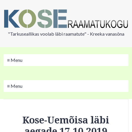
"Tarkuseallikas voolab läbi raamatute" - Kreeka vanasõna
≡ Menu
≡ Menu
Kose-Uemõisa läbi
aegade 17.10.2019