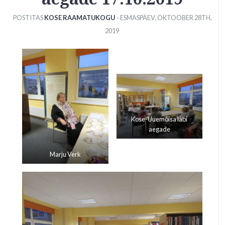
POSTITAS
KOSE RAAMATUKOGU
· ESMASPÄEV
,
OKTOOBER
28
TH
,
2019
Kose-Uuemõisa läbi
aegade
Marju Verk