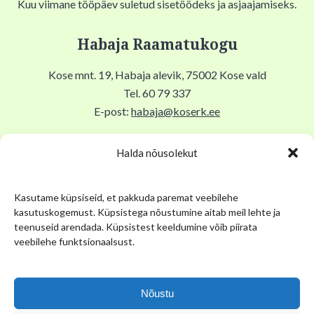
Kuu viimane tööpäev suletud sisetöödeks ja asjaajamiseks.
Habaja Raamatukogu
Kose mnt. 19, Habaja alevik, 75002 Kose vald
Tel. 60 79 337
E-post:
habaja@koserk.ee
Raamatukogu avatud N,R 9-17, T 11-19, Lõuna 12-12.30,
Halda nõusolekut
EKLP suletud.
Kasutame küpsiseid, et pakkuda paremat veebilehe
Kuu viimane tööpäev suletud sisetöödeks ja asjaajamiseks.
kasutuskogemust. Küpsistega nõustumine aitab meil lehte ja
teenuseid arendada. Küpsistest keeldumine võib piirata
Kose Kihelkonna Muuseum
veebilehe funktsionaalsust.
Pikk tn 12, Kose alevik, 75101, Kose Gümnaasiumi keldris
Tel. 53 034 304
Nõustu
E-post:
muuseum@kose.ee