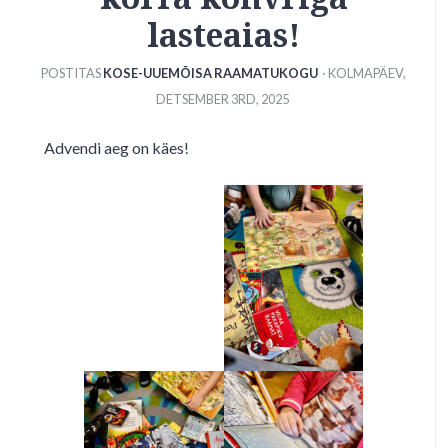
lasteaias!
POSTITAS
KOSE-UUEMÕISA RAAMATUKOGU
· KOLMAPÄEV
,
DETSEMBER
3
RD
,
2025
Advendi aeg on käes!