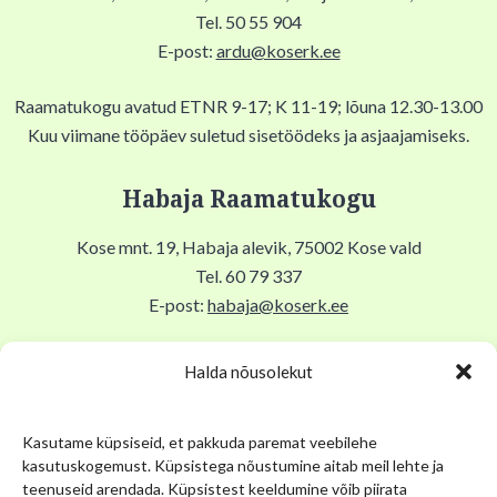
Tel. 50 55 904
E-post:
ardu@koserk.ee
Raamatukogu avatud ETNR 9-17; K 11-19; lõuna 12.30-13.00
Kuu viimane tööpäev suletud sisetöödeks ja asjaajamiseks.
Habaja Raamatukogu
Kose mnt. 19, Habaja alevik, 75002 Kose vald
Tel. 60 79 337
E-post:
habaja@koserk.ee
Raamatukogu avatud N,R 9-17, T 11-19, Lõuna 12-12.30,
Halda nõusolekut
EKLP suletud.
Kasutame küpsiseid, et pakkuda paremat veebilehe
Kuu viimane tööpäev suletud sisetöödeks ja asjaajamiseks.
kasutuskogemust. Küpsistega nõustumine aitab meil lehte ja
teenuseid arendada. Küpsistest keeldumine võib piirata