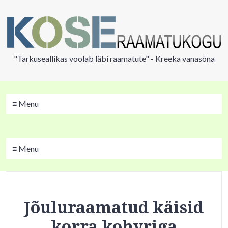
"Tarkuseallikas voolab läbi raamatute" - Kreeka vanasõna
≡ Menu
≡ Menu
Jõuluraamatud käisid
korra kohvriga