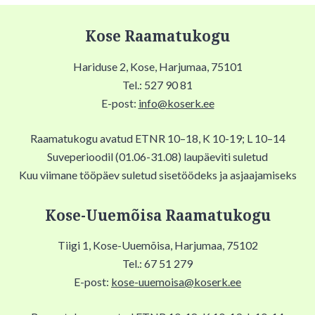
Kose Raamatukogu
Hariduse 2, Kose, Harjumaa, 75101
Tel.: 527 90 81
E-post:
info@koserk.ee
Raamatukogu avatud ETNR 10–18, K 10-19; L 10–14
Suveperioodil (01.06-31.08) laupäeviti suletud
Kuu viimane tööpäev suletud sisetöödeks ja asjaajamiseks
Kose-Uuemõisa Raamatukogu
Tiigi 1, Kose-Uuemõisa, Harjumaa, 75102
Tel.: 67 51 279
E-post:
kose-uuemoisa@koserk.ee