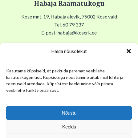
Habaja Raamatukogu
Kose mnt. 19, Habaja alevik, 75002 Kose vald
Tel. 60 79 337
E-post:
habaja@koserk.ee
Raamatukogu avatud N,R 9-17, T 11-19, Lõuna 12-12.30,
Halda nõusolekut
EKLP suletud.
Kasutame küpsiseid, et pakkuda paremat veebilehe
Kuu viimane tööpäev suletud sisetöödeks ja asjaajamiseks.
kasutuskogemust. Küpsistega nõustumine aitab meil lehte ja
teenuseid arendada. Küpsistest keeldumine võib piirata
Kose Kihelkonna Muuseum
veebilehe funktsionaalsust.
Pikk tn 12, Kose alevik, 75101, Kose Gümnaasiumi keldris
Tel. 53 034 304
Nõustu
E-post:
muuseum@kose.ee
Keeldu
Muuseum avatud E 12.00-16.00, K 14.00-19.00