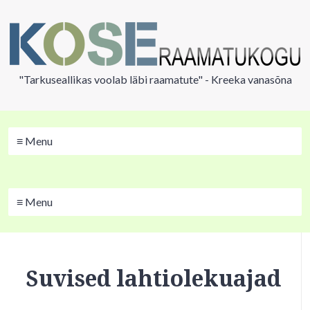
"Tarkuseallikas voolab läbi raamatute" - Kreeka vanasõna
≡ Menu
≡ Menu
Suvised lahtiolekuajad