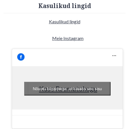
Kasulikud lingid
Kasulikud lingid
Meie Instagram
Kose Raamatukogu
Nõustu küpsistega, et lubada see sisu