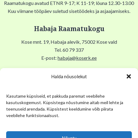
Raamatukogu avatud ETNR 9-17; K 11-19; lõuna 12.30-13.00
Kuu viimane tööpäev suletud sisetöödeks ja asjaajamiseks.
Habaja Raamatukogu
Kose mnt. 19, Habaja alevik, 75002 Kose vald
Tel. 60 79 337
E-post:
habaja@koserk.ee
Raamatukogu avatud N,R 9-17, T 11-19, Lõuna 12-12.30,
Halda nõusolekut
EKLP suletud.
Kasutame küpsiseid, et pakkuda paremat veebilehe
Kuu viimane tööpäev suletud sisetöödeks ja asjaajamiseks.
kasutuskogemust. Küpsistega nõustumine aitab meil lehte ja
teenuseid arendada. Küpsistest keeldumine võib piirata
Kose Kihelkonna Muuseum
veebilehe funktsionaalsust.
Pikk tn 12, Kose alevik, 75101, Kose Gümnaasiumi keldris
Tel. 53 034 304