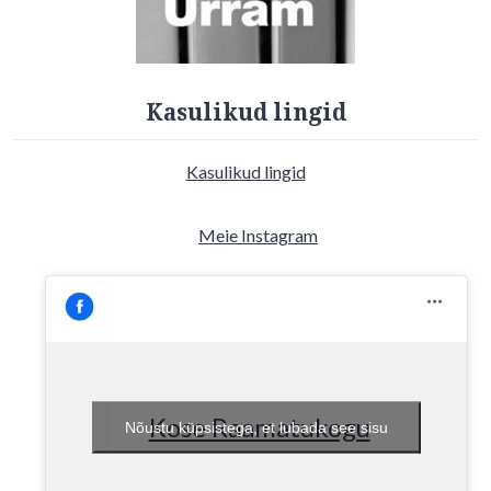
Kasulikud lingid
Kasulikud lingid
Meie Instagram
Kose Raamatukogu
Nõustu küpsistega, et lubada see sisu