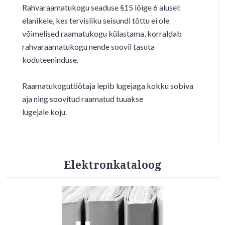
Rahvaraamatukogu seaduse §15 lõige 6 alusel:
elanikele, kes tervisliku seisundi tõttu ei ole
võimelised raamatukogu külastama, korraldab
rahvaraamatukogu nende soovil tasuta
koduteeninduse.
Raamatukogutöötaja lepib lugejaga kokku sobiva
aja ning soovitud raamatud tuuakse
lugejale koju.
Elektronkataloog