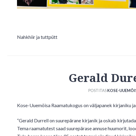
Nahkhiir ja tuttpütt
Gerald Dure
POSTITAS
KOSE-UUEMÕ
Kose-Uuemõisa Raamatukogus on väljapanek kirjaniku ja l
“Gerald Durrell on suurepärane kirjanik ja oskab kirjutad
Tema raamatutest saad suurepärase annuse huumorit, loodus