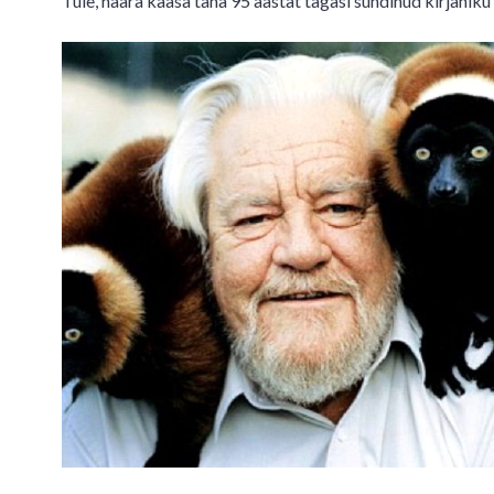
Tule, haara kaasa täna 95 aastat tagasi sündinud kirjaniku