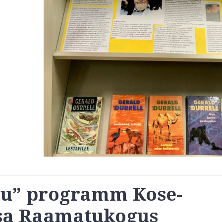
su” programm Kose-
a Raamatukogus