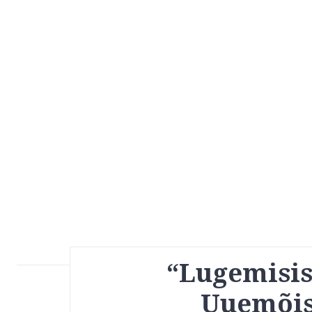
“Lugemisi
Uuemõis