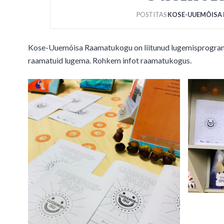
POSTITAS
KOSE-UUEMÕISA
Kose-Uuemõisa Raamatukogu on liitunud lugemisprogrammig
raamatuid lugema. Rohkem infot raamatukogus.