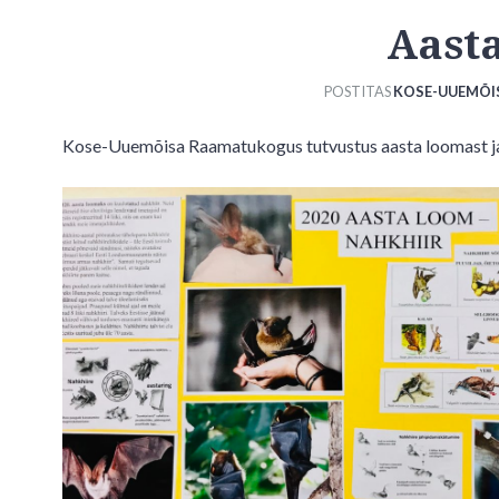
Aasta
POSTITAS
KOSE-UUEMÕI
Kose-Uuemõisa Raamatukogus tutvustus aasta loomast ja 