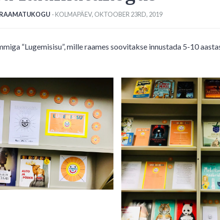
 RAAMATUKOGU
· KOLMAPÄEV
,
OKTOOBER
23
RD
,
2019
a “Lugemisisu”, mille raames soovitakse innustada 5-10 aastasi 