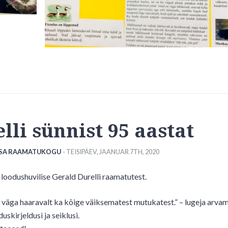
lli sünnist 95 aastat
ISA RAAMATUKOGU
· TEISIPÄEV
,
JAANUAR
7
TH
,
2020
oodushuvilise Gerald Durelli raamatutest.
a väga haaravalt ka kõige väiksematest mutukatest.” – lugeja arvam
kirjeldusi ja seiklusi.