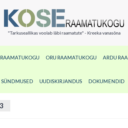
"Tarkuseallikas voolab läbi raamatute" - Kreeka vanasõna
A RAAMATUKOGU
ORU RAAMATUKOGU
ARDU RA
SÜNDMUSED
UUDISKIRJANDUS
DOKUMENDID
 3