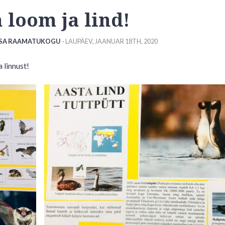
 loom ja lind!
SA RAAMATUKOGU
· LAUPÄEV
,
JAANUAR
18
TH
,
2020
linnust!