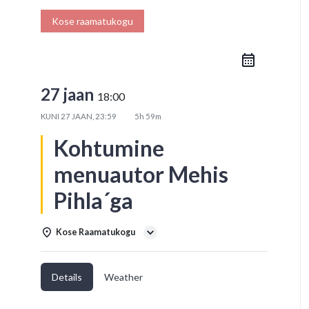
Kose raamatukogu
27 jaan
18:00
KUNI
27 JAAN, 23:59
5h 59m
Kohtumine
menuautor Mehis
Pihla´ga
Kose Raamatukogu
Details
Weather