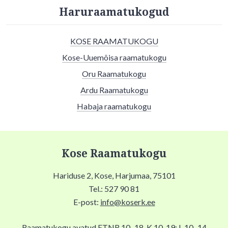
Haruraamatukogud
KOSE RAAMATUKOGU
Kose-Uuemõisa raamatukogu
Oru Raamatukogu
Ardu Raamatukogu
Habaja raamatukogu
Kose Raamatukogu
Hariduse 2, Kose, Harjumaa, 75101
Tel.: 527 90 81
E-post:
info@koserk.ee
Raamatukogu avatud ETNR 10–18, K 10-19; L 10–14