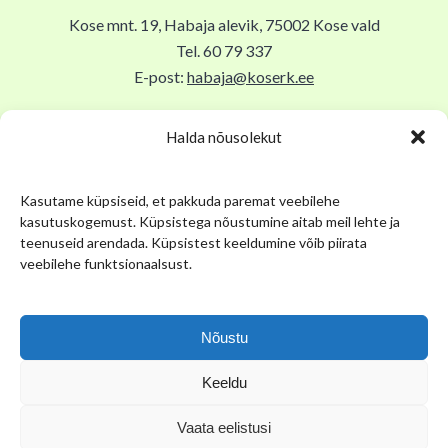
Kose mnt. 19, Habaja alevik, 75002 Kose vald
Tel. 60 79 337
E-post:
habaja@koserk.ee
Raamatukogu avatud N,R 9-17, T 11-19, Lõuna 12-12.30,
Halda nõusolekut
EKLP suletud.
Kasutame küpsiseid, et pakkuda paremat veebilehe
Kuu viimane tööpäev suletud sisetöödeks ja asjaajamiseks.
kasutuskogemust. Küpsistega nõustumine aitab meil lehte ja
teenuseid arendada. Küpsistest keeldumine võib piirata
Kose Kihelkonna Muuseum
veebilehe funktsionaalsust.
Pikk tn 12, Kose alevik, 75101, Kose Gümnaasiumi keldris
Tel. 53 034 304
Nõustu
E-post:
muuseum@kose.ee
Keeldu
Muuseum avatud E 12.00-16.00, K 14.00-19.00
Vaata eelistusi