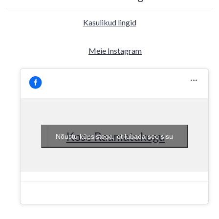
Kasulikud lingid
Meie Instagram
Kose Raamatukogu
Nõustu küpsistega, et lubada see sisu