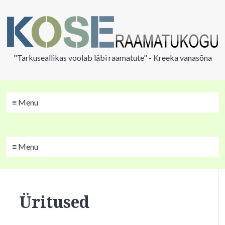
"Tarkuseallikas voolab läbi raamatute" - Kreeka vanasõna
≡ Menu
≡ Menu
Üritused