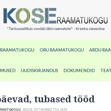
"Tarkuseallikas voolab läbi raamatute" - Kreeka vanasõna
A RAAMATUKOGU
ORU RAAMATUKOGU
ARDU RA
DMUSED
UUDISKIRJANDUS
DOKUMENDID
TEA
äevad, tubased tööd
AAMATUKOGU
· REEDE
,
DETSEMBER
7
TH
,
2018