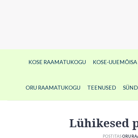
KOSE RAAMATUKOGU
KOSE-UUEMÕIS
ORU RAAMATUKOGU
TEENUSED
SÜN
Lühikesed p
POSTITAS
ORU R