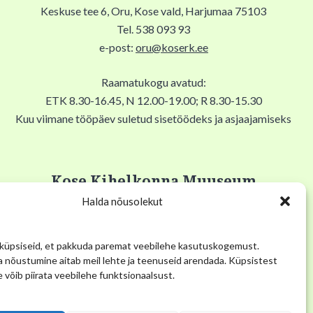
Keskuse tee 6, Oru, Kose vald, Harjumaa 75103
Tel. 538 093 93
e-post:
oru@koserk.ee
Raamatukogu avatud:
ETK 8.30-16.45, N 12.00-19.00; R 8.30-15.30
Kuu viimane tööpäev suletud sisetöödeks ja asjaajamiseks
Kose Kihelkonna Muuseum
Halda nõusolekut
Pikk tn 12, Kose alevik, 75101, Kose Gümnaasiumi keldris
Tel. 53 034 304
üpsiseid, et pakkuda paremat veebilehe kasutuskogemust.
E-post:
muuseum@kose.ee
 nõustumine aitab meil lehte ja teenuseid arendada. Küpsistest
 võib piirata veebilehe funktsionaalsust.
Muuseum avatud E 12.00-16.00, K 14.00-19.00