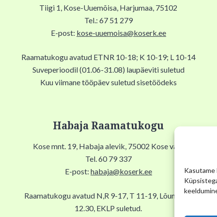
Tiigi 1, Kose-Uuemõisa, Harjumaa, 75102
Tel.: 67 51 279
E-post:
kose-uuemoisa@koserk.ee
Raamatukogu avatud ETNR 10-18; K 10-19; L 10-14
Suveperioodil (01.06-31.08) laupäeviti suletud
Kuu viimane tööpäev suletud sisetöödeks
Habaja Raamatukogu
Kose mnt. 19, Habaja alevik, 75002 Kose vald
Tel. 60 79 337
Kasutame k
E-post:
habaja@koserk.ee
Küpsistega
keeldumine
Raamatukogu avatud N,R 9-17, T 11-19, Lõuna 12-
12.30, EKLP suletud.