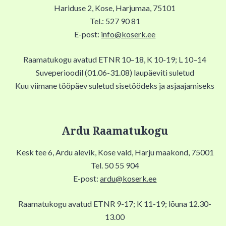
Hariduse 2, Kose, Harjumaa, 75101
Tel.: 527 90 81
E-post:
info@koserk.ee
Raamatukogu avatud ETNR 10–18, K 10-19; L 10–14
Suveperioodil (01.06-31.08) laupäeviti suletud
Kuu viimane tööpäev suletud sisetöödeks ja asjaajamiseks
Ardu Raamatukogu
Kesk tee 6, Ardu alevik, Kose vald, Harju maakond, 75001
Tel. 50 55 904
E-post:
ardu@koserk.ee
Raamatukogu avatud ETNR 9-17; K 11-19; lõuna 12.30-
13.00