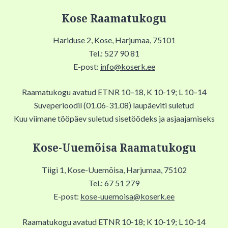
Kose Raamatukogu
Hariduse 2, Kose, Harjumaa, 75101
Tel.: 527 90 81
E-post:
info@koserk.ee
Raamatukogu avatud ETNR 10–18, K 10-19; L 10–14
Suveperioodil (01.06-31.08) laupäeviti suletud
Kuu viimane tööpäev suletud sisetöödeks ja asjaajamiseks
Kose-Uuemõisa Raamatukogu
Tiigi 1, Kose-Uuemõisa, Harjumaa, 75102
Tel.: 67 51 279
E-post:
kose-uuemoisa@koserk.ee
Raamatukogu avatud ETNR 10-18; K 10-19; L 10-14