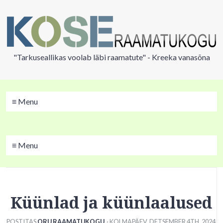
"Tarkuseallikas voolab läbi raamatute" - Kreeka vanasõna
≡ Menu
≡ Menu
Küünlad ja küünlaalused
POSTITAS
ORU RAAMATUKOGU
· KOLMAPÄEV
,
DETSEMBER
4
TH
,
2024