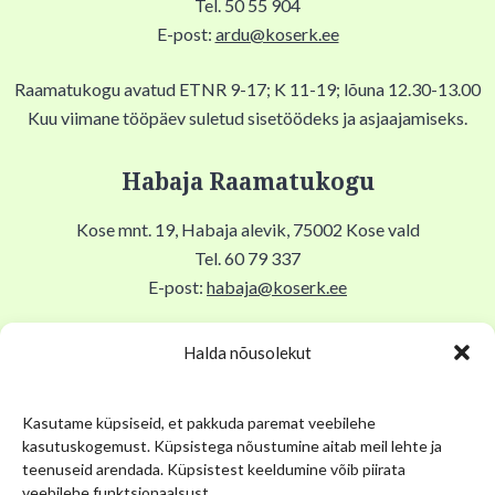
Tel. 50 55 904
E-post:
ardu@koserk.ee
Raamatukogu avatud ETNR 9-17; K 11-19; lõuna 12.30-13.00
Kuu viimane tööpäev suletud sisetöödeks ja asjaajamiseks.
Habaja Raamatukogu
Kose mnt. 19, Habaja alevik, 75002 Kose vald
Tel. 60 79 337
E-post:
habaja@koserk.ee
Raamatukogu avatud N,R 9-17, T 11-19, Lõuna 12-12.30,
Halda nõusolekut
EKLP suletud.
Kasutame küpsiseid, et pakkuda paremat veebilehe
Kuu viimane tööpäev suletud sisetöödeks ja asjaajamiseks.
kasutuskogemust. Küpsistega nõustumine aitab meil lehte ja
teenuseid arendada. Küpsistest keeldumine võib piirata
Kose Kihelkonna Muuseum
veebilehe funktsionaalsust.