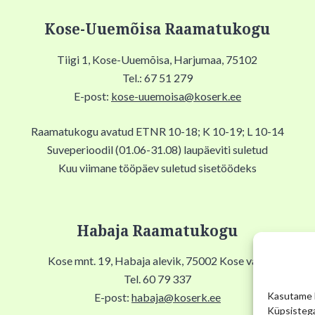
Kose-Uuemõisa Raamatukogu
Tiigi 1, Kose-Uuemõisa, Harjumaa, 75102
Tel.: 67 51 279
E-post:
kose-uuemoisa@koserk.ee
Raamatukogu avatud ETNR 10-18; K 10-19; L 10-14
Suveperioodil (01.06-31.08) laupäeviti suletud
Kuu viimane tööpäev suletud sisetöödeks
Habaja Raamatukogu
Kose mnt. 19, Habaja alevik, 75002 Kose vald
Tel. 60 79 337
Kasutame k
E-post:
habaja@koserk.ee
Küpsistega