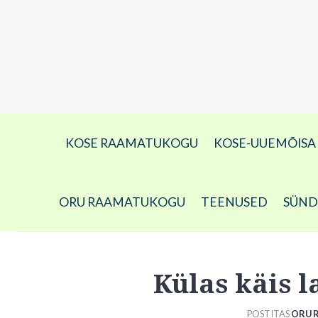
KOSE RAAMATUKOGU
KOSE-UUEMÕIS
ORU RAAMATUKOGU
TEENUSED
SÜN
Külas käis l
POSTITAS
ORU 