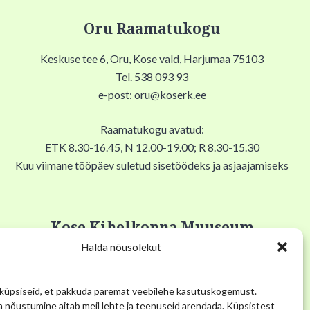
Oru Raamatukogu
Keskuse tee 6, Oru, Kose vald, Harjumaa 75103
Tel. 538 093 93
e-post:
oru@koserk.ee
Raamatukogu avatud:
ETK 8.30-16.45, N 12.00-19.00; R 8.30-15.30
Kuu viimane tööpäev suletud sisetöödeks ja asjaajamiseks
Kose Kihelkonna Muuseum
Halda nõusolekut
Pikk tn 12, Kose alevik, 75101, Kose Gümnaasiumi keldris
Tel. 53 034 304
üpsiseid, et pakkuda paremat veebilehe kasutuskogemust.
E-post:
muuseum@kose.ee
 nõustumine aitab meil lehte ja teenuseid arendada. Küpsistest