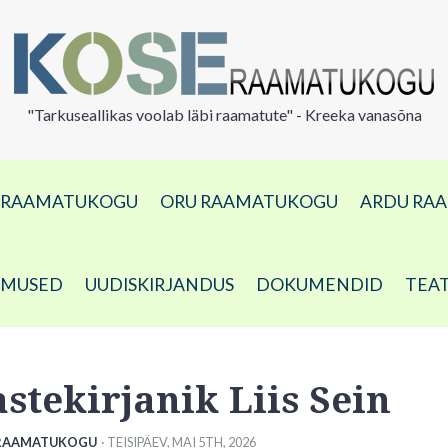
"Tarkuseallikas voolab läbi raamatute" - Kreeka vanasõna
A RAAMATUKOGU
ORU RAAMATUKOGU
ARDU RA
DMUSED
UUDISKIRJANDUS
DOKUMENDID
TEA
astekirjanik Liis Sein
RAAMATUKOGU
· TEISIPÄEV
,
MAI
5
TH
,
2026