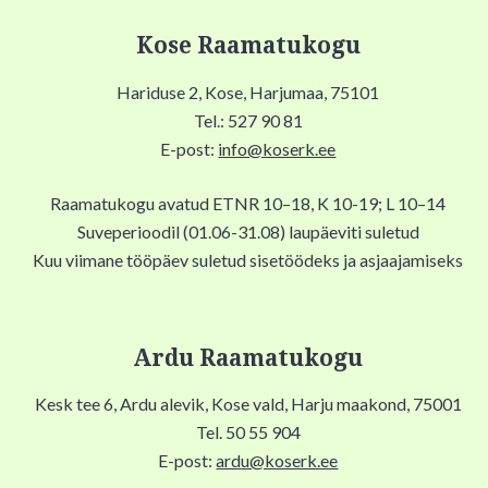
Kose Raamatukogu
Hariduse 2, Kose, Harjumaa, 75101
Tel.: 527 90 81
E-post:
info@koserk.ee
Raamatukogu avatud ETNR 10–18, K 10-19; L 10–14
Suveperioodil (01.06-31.08) laupäeviti suletud
Kuu viimane tööpäev suletud sisetöödeks ja asjaajamiseks
Ardu Raamatukogu
Kesk tee 6, Ardu alevik, Kose vald, Harju maakond, 75001
Tel. 50 55 904
E-post:
ardu@koserk.ee