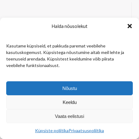
Galerii
Halda nõusolekut
Kasutame küpsiseid, et pakkuda paremat veebilehe
kasutuskogemust. Küpsistega nõustumine aitab meil lehte ja
teenuseid arendada. Küpsistest keeldumine võib piirata
veebilehe funktsionaalsust.
Nõustu
Keeldu
Vaata eelistusi
Küpsiste poliitika
Privaatsuspoliitika