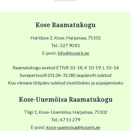
Kose Raamatukogu
Hariduse 2, Kose, Harjumaa, 75101
Tel.: 527 90 81
E-post:
info@koserk.ee
Raamatukogu avatud ETNR 10–18, K 10-19; L 10–14
Suveperioodil (01.06-31.08) laupäeviti suletud
Kuu viimane tööpäev suletud sisetöödeks ja asjaajamiseks
Kose-Uuemõisa Raamatukogu
Tiigi 1, Kose-Uuemõisa, Harjumaa, 75102
Tel.: 67 51 279
E-post:
kose-uuemoisa@koserk.ee