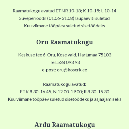
Raamatukogu avatud ETNR 10-18; K 10-19; L 10-14
Suveperioodil (01.06-31.08) laupäeviti suletud
Kuu viimane tööpäev suletud sisetöödeks
Oru Raamatukogu
Keskuse tee 6, Oru, Kose vald, Harjumaa 75103
Tel. 538 093 93
e-post:
oru@koserk.ee
Raamatukogu avatud:
ETK 8.30-16.45, N 12.00-19.00; R 8.30-15.30
Kuu viimane tööpäev suletud sisetöödeks ja asjaajamiseks
Ardu Raamatukogu