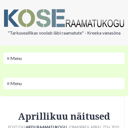
"Tarkuseallikas voolab läbi raamatute" - Kreeka vanasõna
≡ Menu
≡ Menu
Aprillikuu näitused
POSTITAS
ARDU RAAMATUKOGU
· ESMASPÄEV
,
APRILL
7
TH
,
2025