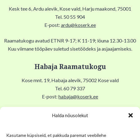
Kesk tee 6, Ardu alevik, Kose vald, Harju maakond, 75001
Tel. 50 55 904
E-post:
ardu@koserk.ee
Raamatukogu avatud ETNR 9-17; K 11-19; lõuna 12.30-13.00
Kuu viimane tööpäev suletud sisetöödeks ja asjaajamiseks.
Habaja Raamatukogu
Kose mnt. 19, Habaja alevik, 75002 Kose vald
Tel. 60 79 337
E-post:
habaja@koserk.ee
Raamatukogu avatud N,R 9-17, T 11-19, Lõuna 12-12.30,
Halda nõusolekut
EKLP suletud.
Kasutame küpsiseid, et pakkuda paremat veebilehe
Kuu viimane tööpäev suletud sisetöödeks ja asjaajamiseks.