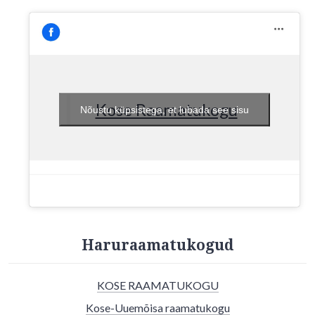
Kose Raamatukogu
Nõustu küpsistega, et lubada see sisu
Haruraamatukogud
KOSE RAAMATUKOGU
Kose-Uuemõisa raamatukogu