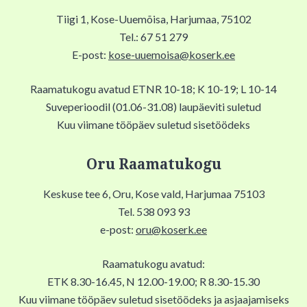
Tiigi 1, Kose-Uuemõisa, Harjumaa, 75102
Tel.: 67 51 279
E-post:
kose-uuemoisa@koserk.ee
Raamatukogu avatud ETNR 10-18; K 10-19; L 10-14
Suveperioodil (01.06-31.08) laupäeviti suletud
Kuu viimane tööpäev suletud sisetöödeks
Oru Raamatukogu
Keskuse tee 6, Oru, Kose vald, Harjumaa 75103
Tel. 538 093 93
e-post:
oru@koserk.ee
Raamatukogu avatud:
ETK 8.30-16.45, N 12.00-19.00; R 8.30-15.30
Kuu viimane tööpäev suletud sisetöödeks ja asjaajamiseks