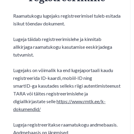
Raamatukogu lugejaks registreerimisel tuleb esitada
isikut tõendav dokument.
Lugeja täidab registreerimislehe ja kinnitab
allkirjaga raamatukogu kasutamise eeskirjadega
tutvumist.
Lugejaks on võimalik ka end lugejaportaali kaudu
registreerida ID-kaardi, mobiil-ID ning
smartID-ga kasutades selleks riigi autentimisteenust
TARA või täites registreerimislehe ja
digiallkirjastate selle
https://www.rmtk.ee/k-
dokumendid/
Lugeja registreeritakse raamatukogu andmebaasis.
Andmebaasis on järgmised