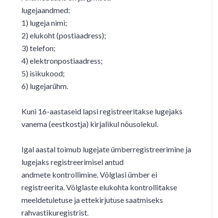
lugejaandmed:
1) lugeja nimi;
2) elukoht (postiaadress);
3) telefon;
4) elektronpostiaadress;
5) isikukood;
6) lugejarühm.
Kuni 16-aastaseid lapsi registreeritakse lugejaks
vanema (eestkostja) kirjalikul nõusolekul.
Igal aastal toimub lugejate ümberregistreerimine ja
lugejaks registreerimisel antud
andmete kontrollimine. Võlglasi ümber ei
registreerita. Võlglaste elukohta kontrollitakse
meeldetuletuse ja ettekirjutuse saatmiseks
rahvastikuregistrist.