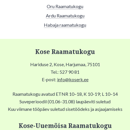
Oru Raamatukogu
Ardu Raamatukogu
Habaja raamatukogu
Kose Raamatukogu
Hariduse 2, Kose, Harjumaa, 75101
Tel.: 527 90 81
E-post:
info@koserk.ee
Raamatukogu avatud ETNR 10–18, K 10-19; L 10–14
Suveperioodil (01.06-31.08) laupäeviti suletud
Kuu viimane tööpäev suletud sisetöödeks ja asjaajamiseks
Kose-Uuemõisa Raamatukogu